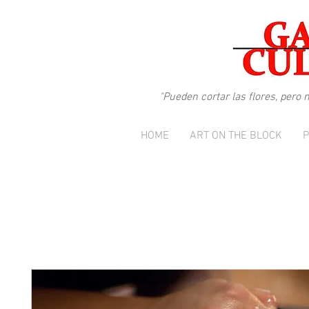
"
Pueden cortar las flores, pero
HOME
ART ON THE BLOCK